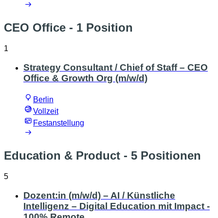
CEO Office
- 1 Position
1
Strategy Consultant / Chief of Staff – CEO
Office & Growth Org (m/w/d)
Berlin
Vollzeit
Festanstellung
Education & Product
- 5 Positionen
5
Dozent:in (m/w/d) – AI / Künstliche
Intelligenz – Digital Education mit Impact -
100% Remote